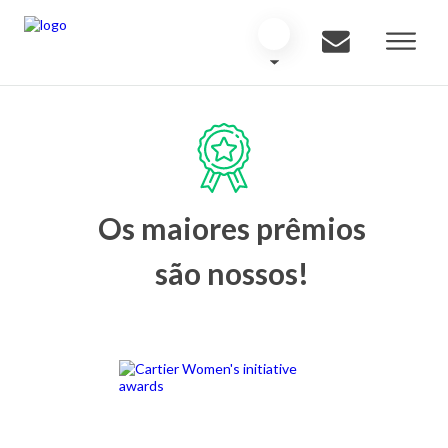
Os maiores prêmios
são nossos!