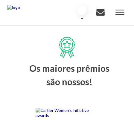
Os maiores prêmios
são nossos!