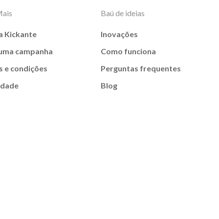
Mais
Baú de ideias
a Kickante
Inovações
 uma campanha
Como funciona
 e condições
Perguntas frequentes
idade
Blog