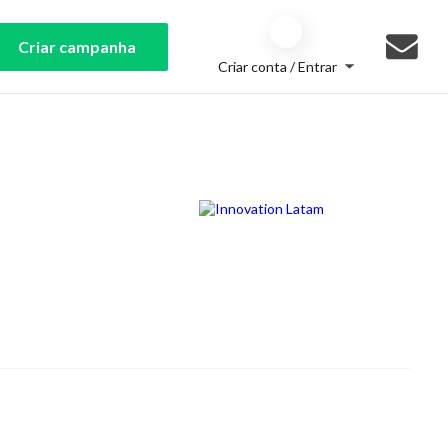
Criar campanha
Criar conta / Entrar