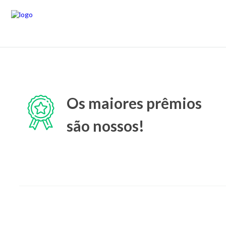
Os maiores prêmios
são nossos!