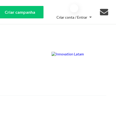
Criar campanha
Criar conta / Entrar