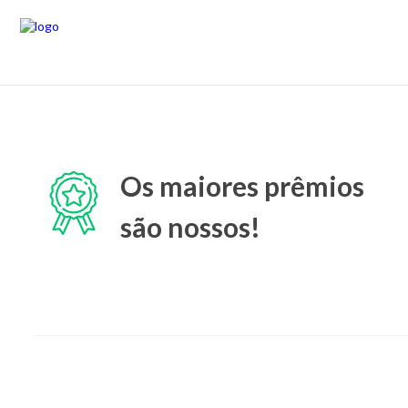
Os maiores prêmios
são nossos!