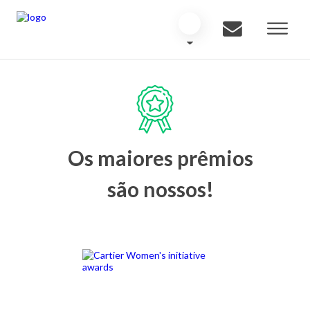
Os maiores prêmios
são nossos!