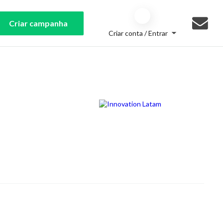
Criar campanha
Criar conta / Entrar