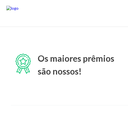
Os maiores prêmios
são nossos!