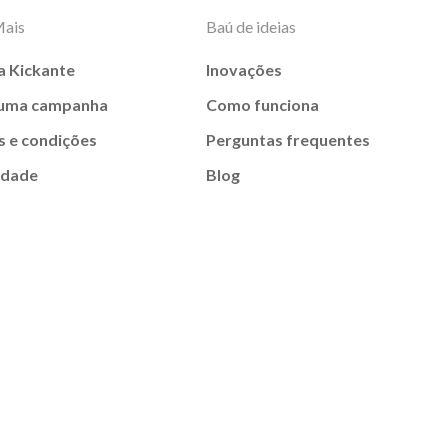
Mais
Baú de ideias
a Kickante
Inovações
 uma campanha
Como funciona
 e condições
Perguntas frequentes
idade
Blog