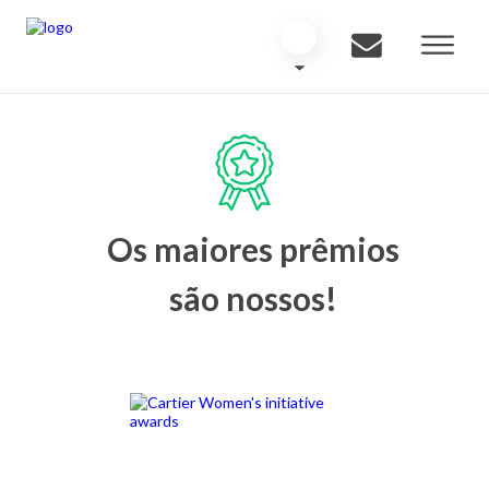
Os maiores prêmios
são nossos!