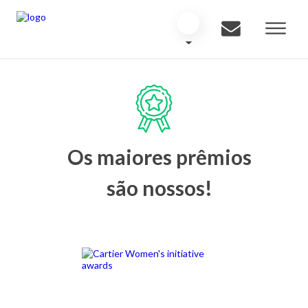
Os maiores prêmios
são nossos!