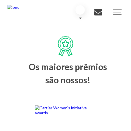
Os maiores prêmios
são nossos!