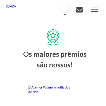
Os maiores prêmios
são nossos!