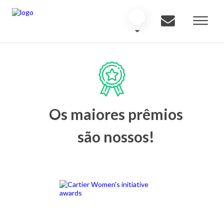
Os maiores prêmios
são nossos!