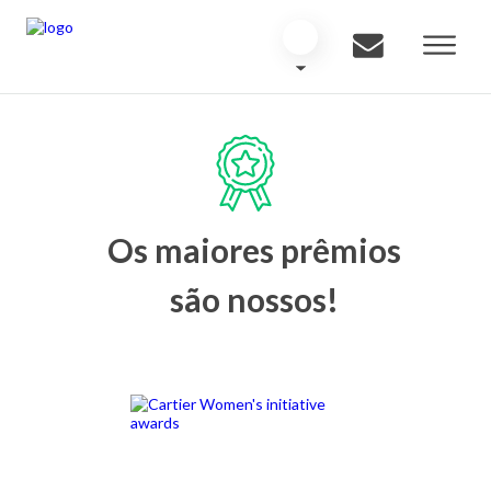
Os maiores prêmios
são nossos!