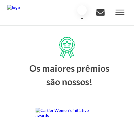
Os maiores prêmios
são nossos!