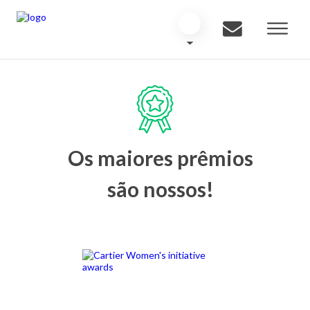
Os maiores prêmios
são nossos!