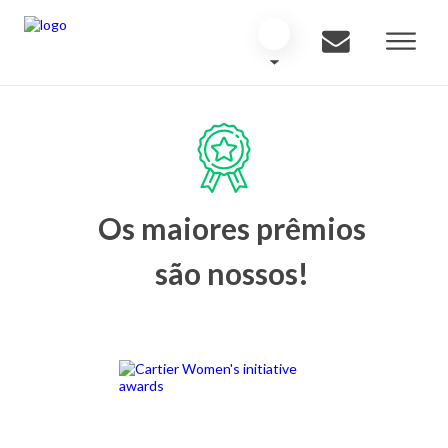
Os maiores prêmios
são nossos!