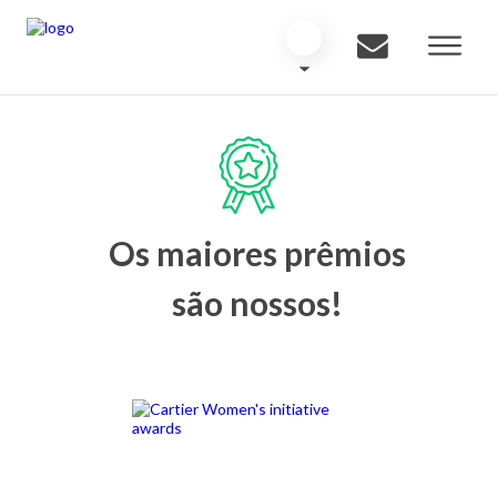
Os maiores prêmios
são nossos!