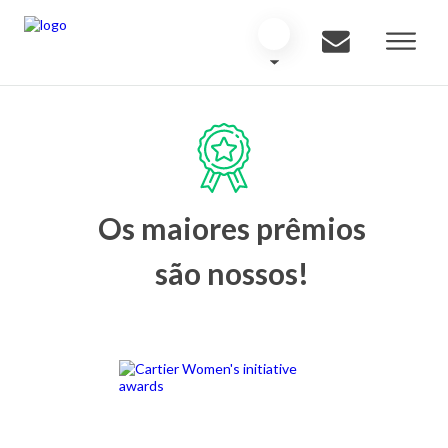
Os maiores prêmios
são nossos!