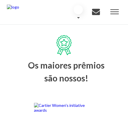
Os maiores prêmios
são nossos!