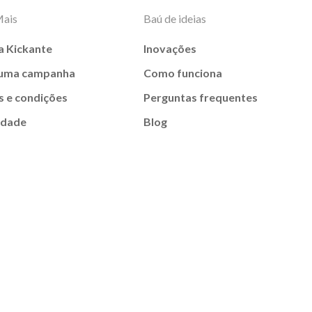
Mais
Baú de ideias
a Kickante
Inovações
 uma campanha
Como funciona
 e condições
Perguntas frequentes
idade
Blog