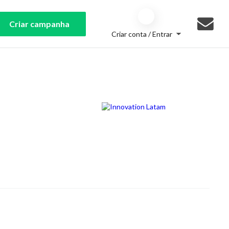
Criar campanha
Criar conta / Entrar