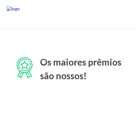
Os maiores prêmios
são nossos!