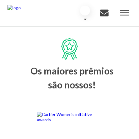
Os maiores prêmios
são nossos!