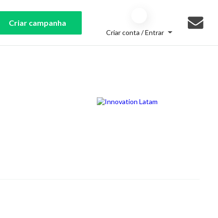
Criar campanha
Criar conta / Entrar