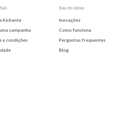
Mais
Baú de ideias
a Kickante
Inovações
 uma campanha
Como funciona
 e condições
Perguntas frequentes
idade
Blog