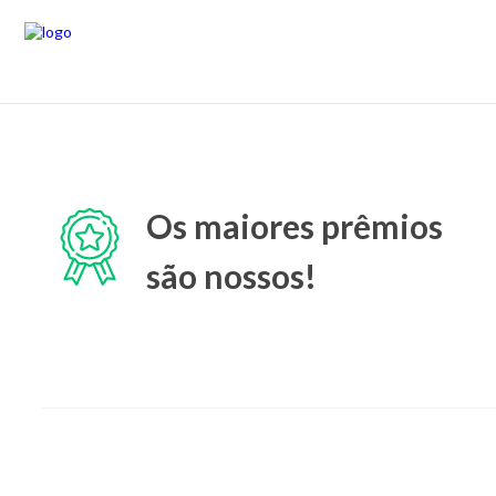
Os maiores prêmios
são nossos!