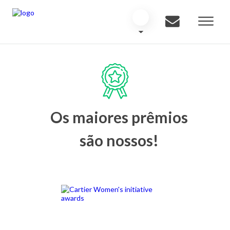
Os maiores prêmios
são nossos!