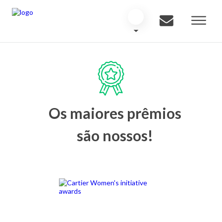
Os maiores prêmios
são nossos!