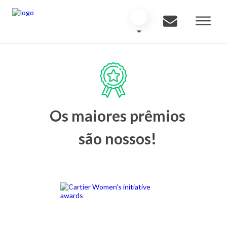
Os maiores prêmios
são nossos!