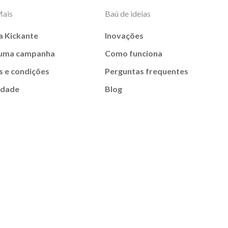
Mais
Baú de ideias
a Kickante
Inovações
 uma campanha
Como funciona
 e condições
Perguntas frequentes
idade
Blog