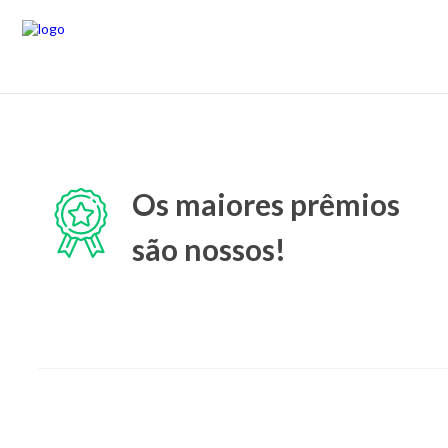
Os maiores prêmios
são nossos!