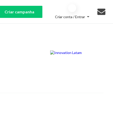
Criar campanha
Criar conta / Entrar