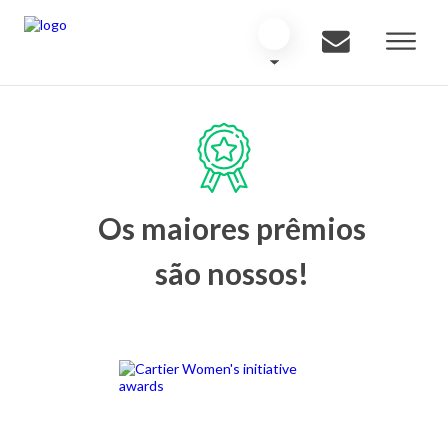
Os maiores prêmios
são nossos!