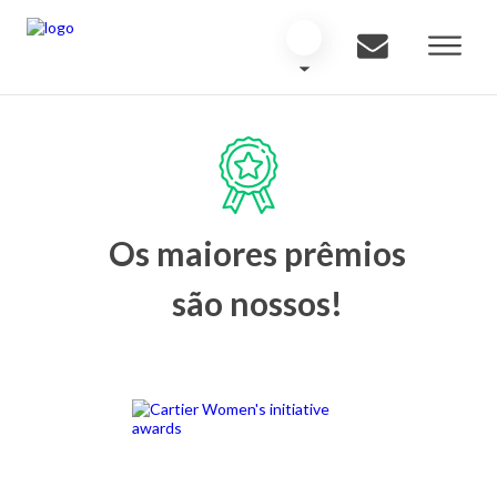
Os maiores prêmios
são nossos!