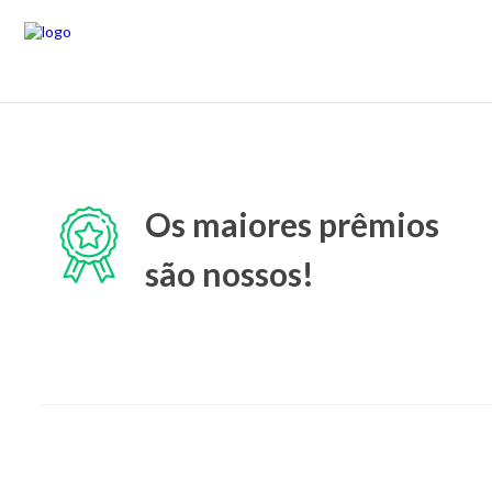
Os maiores prêmios
são nossos!