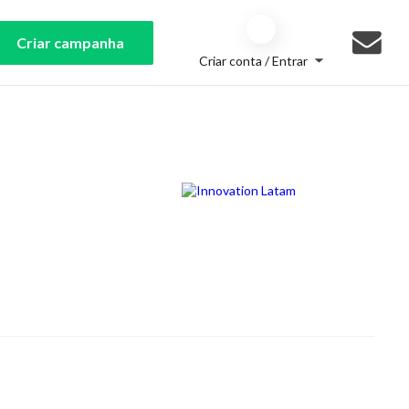
Criar campanha
Criar conta / Entrar