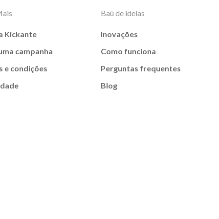
Mais
Baú de ideias
a Kickante
Inovações
 uma campanha
Como funciona
 e condições
Perguntas frequentes
idade
Blog