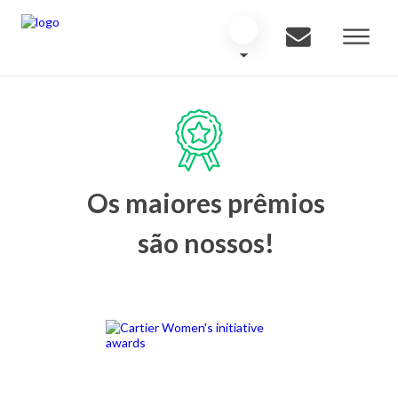
Os maiores prêmios
são nossos!