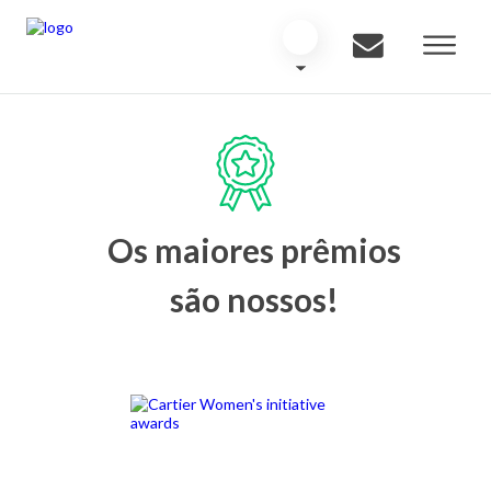
Os maiores prêmios
são nossos!