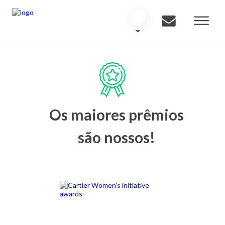
Os maiores prêmios
são nossos!