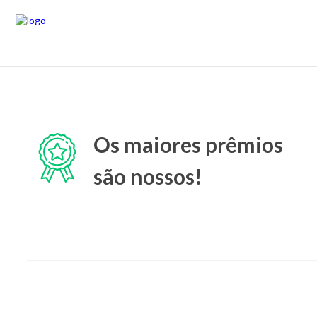
Os maiores prêmios
são nossos!