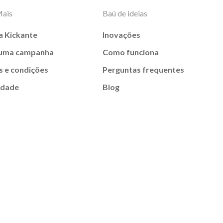
Mais
Baú de ideias
a Kickante
Inovações
 uma campanha
Como funciona
 e condições
Perguntas frequentes
idade
Blog