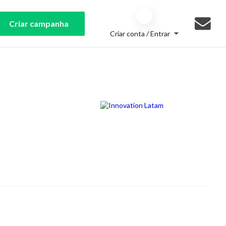
Criar campanha
Criar conta / Entrar