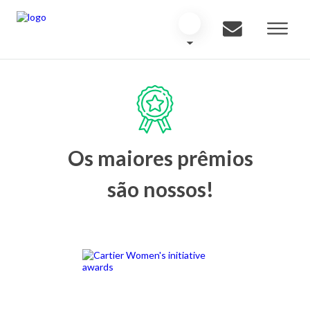
Os maiores prêmios
são nossos!