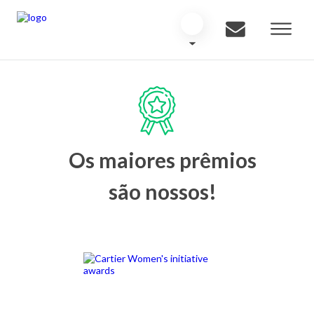
Os maiores prêmios
são nossos!