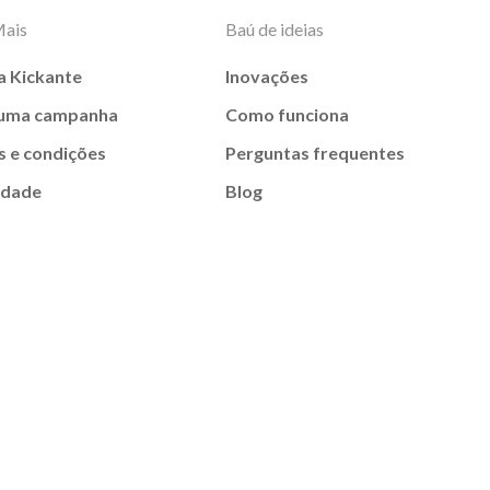
Mais
Baú de ideias
a Kickante
Inovações
 uma campanha
Como funciona
 e condições
Perguntas frequentes
idade
Blog