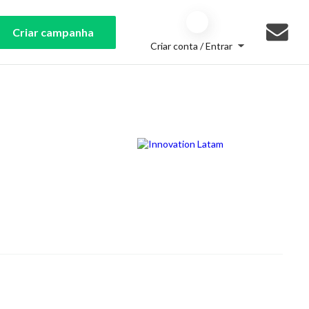
Criar campanha
Criar conta / Entrar