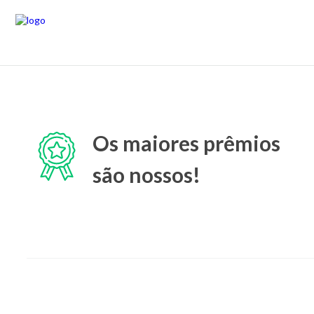
Os maiores prêmios
são nossos!