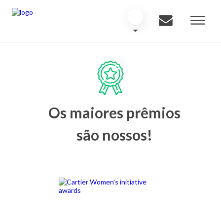
Os maiores prêmios
são nossos!