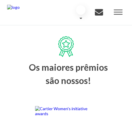
Os maiores prêmios
são nossos!