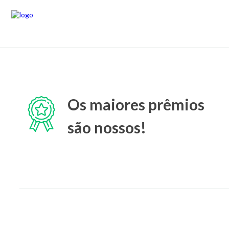
Os maiores prêmios
são nossos!