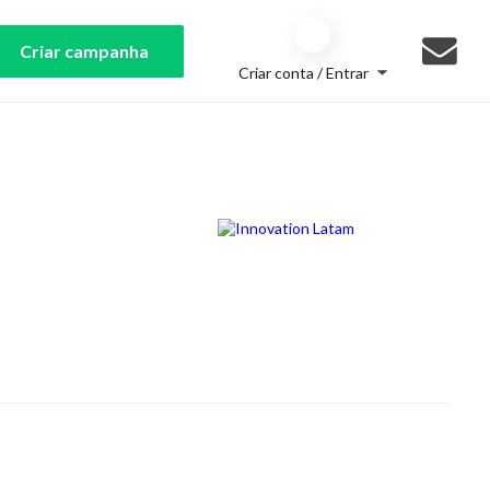
Criar campanha
Criar conta / Entrar