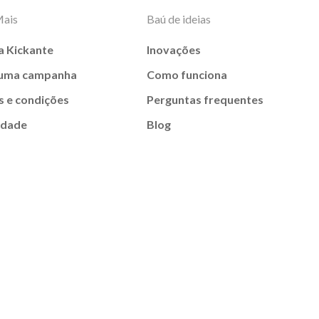
Mais
Baú de ideias
a Kickante
Inovações
 uma campanha
Como funciona
 e condições
Perguntas frequentes
idade
Blog