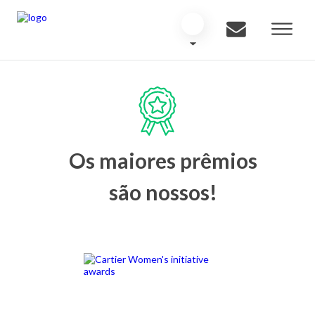
Os maiores prêmios
são nossos!