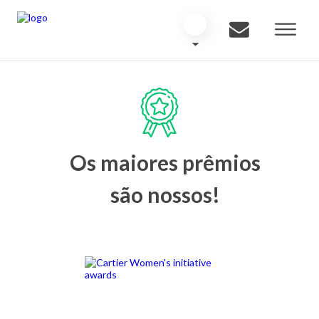
Os maiores prêmios
são nossos!