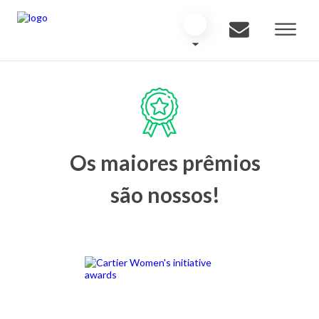
Os maiores prêmios
são nossos!