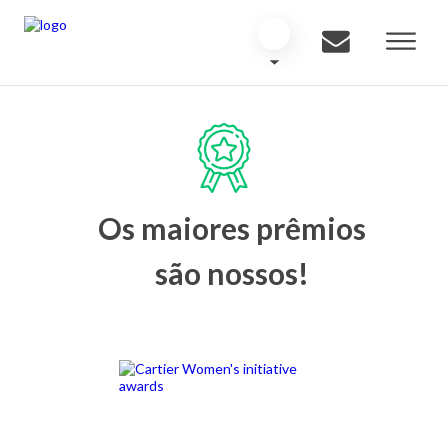
Os maiores prêmios
são nossos!