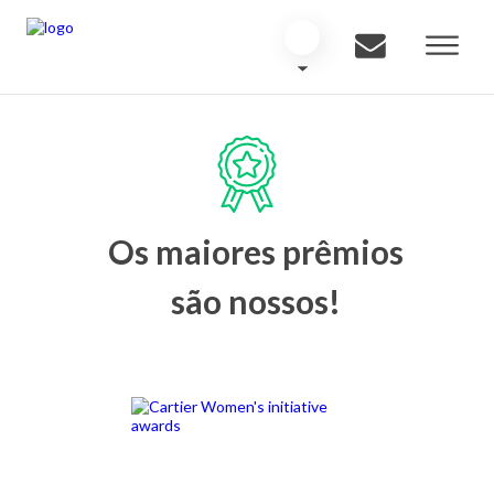
Os maiores prêmios
são nossos!