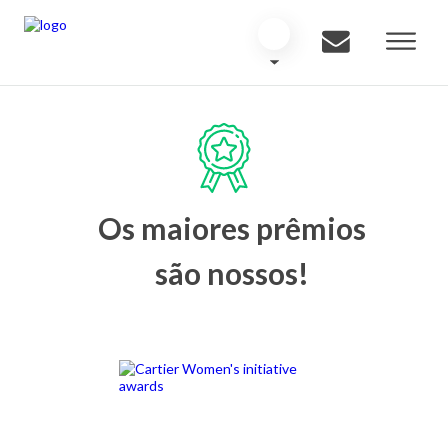
Os maiores prêmios
são nossos!