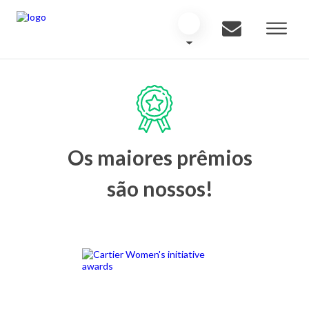
Os maiores prêmios
são nossos!