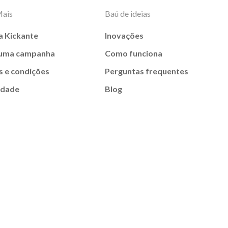
Mais
Baú de ideias
a Kickante
Inovações
 uma campanha
Como funciona
 e condições
Perguntas frequentes
idade
Blog