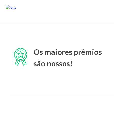
Os maiores prêmios
são nossos!