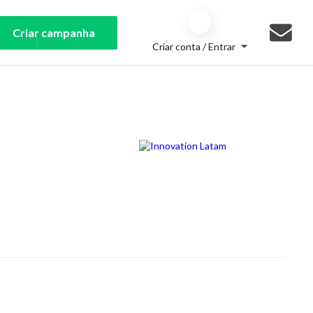
Criar campanha
Criar conta / Entrar