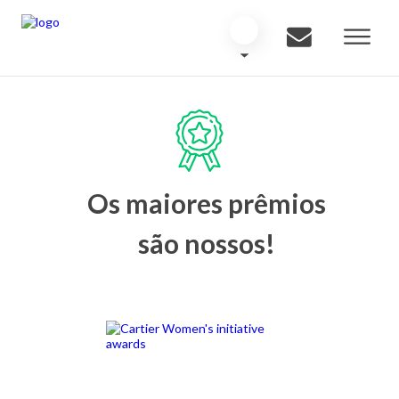
Os maiores prêmios
são nossos!