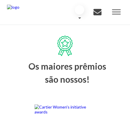
Os maiores prêmios
são nossos!