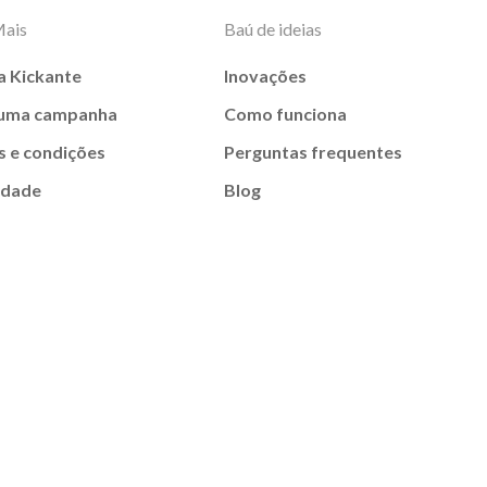
Mais
Baú de ideias
a Kickante
Inovações
 uma campanha
Como funciona
 e condições
Perguntas frequentes
idade
Blog