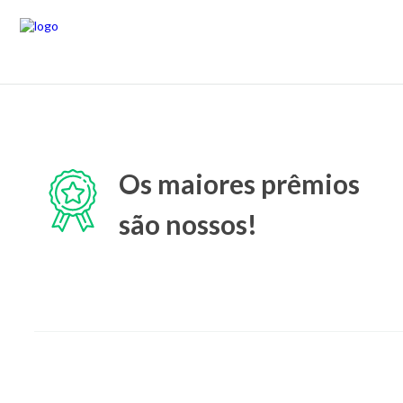
Os maiores prêmios
são nossos!