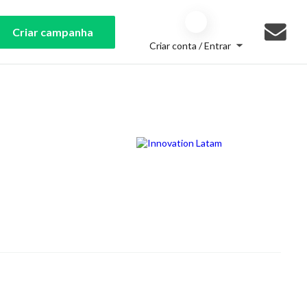
Criar campanha
Criar conta / Entrar