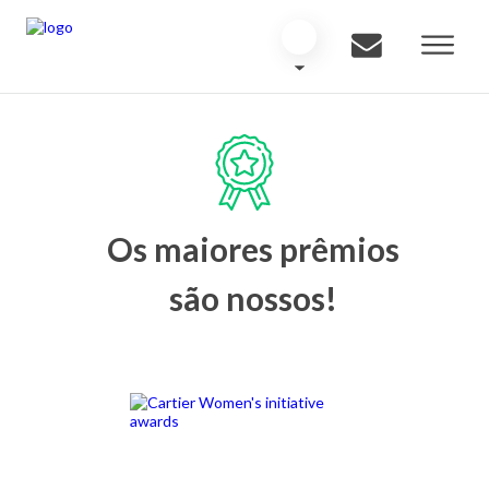
Os maiores prêmios
são nossos!